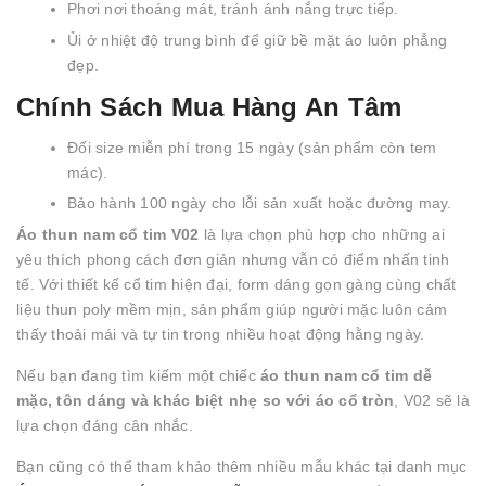
Phơi nơi thoáng mát, tránh ánh nắng trực tiếp.
Ủi ở nhiệt độ trung bình để giữ bề mặt áo luôn phẳng
đẹp.
Chính Sách Mua Hàng An Tâm
Đổi size miễn phí trong 15 ngày (sản phẩm còn tem
mác).
Bảo hành 100 ngày cho lỗi sản xuất hoặc đường may.
Áo thun nam cổ tim V02
là lựa chọn phù hợp cho những ai
yêu thích phong cách đơn giản nhưng vẫn có điểm nhấn tinh
tế. Với thiết kế cổ tim hiện đại, form dáng gọn gàng cùng chất
liệu thun poly mềm mịn, sản phẩm giúp người mặc luôn cảm
thấy thoải mái và tự tin trong nhiều hoạt động hằng ngày.
Nếu bạn đang tìm kiếm một chiếc
áo thun nam cổ tim dễ
mặc, tôn dáng và khác biệt nhẹ so với áo cổ tròn
, V02 sẽ là
lựa chọn đáng cân nhắc.
Bạn cũng có thể tham khảo thêm nhiều mẫu khác tại danh mục