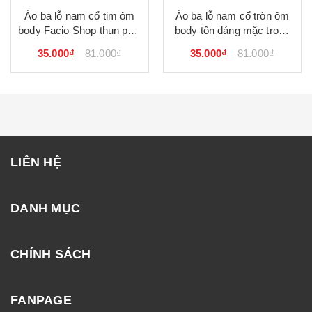
Áo ba lỗ nam cổ tim ôm
Áo ba lỗ nam cổ tròn ôm
body Facio Shop thun poly
body tôn dáng mặc trong
U09
thun poly U08
35.000₫
81.000₫
35.000₫
81.000₫
LIÊN HỆ
DANH MỤC
CHÍNH SÁCH
FANPAGE