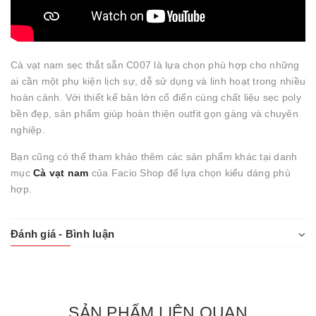
Cà vạt nam sẹc thắt sẵn C007 là lựa chọn phù hợp cho những
ai cần một phụ kiện lịch sự, dễ sử dụng và linh hoạt trong nhiều
hoàn cảnh. Với thiết kế bản lớn cổ điển cùng chất liệu sẹc poly
bền đẹp, sản phẩm giúp hoàn thiện outfit gọn gàng và chuyên
nghiệp.
Bạn cũng có thể tham khảo thêm các sản phẩm khác tại danh
mục
Cà vạt nam
của Facio Shop để lựa chọn kiểu dáng phù
hợp.
Đánh giá - Bình luận
SẢN PHẨM LIÊN QUAN