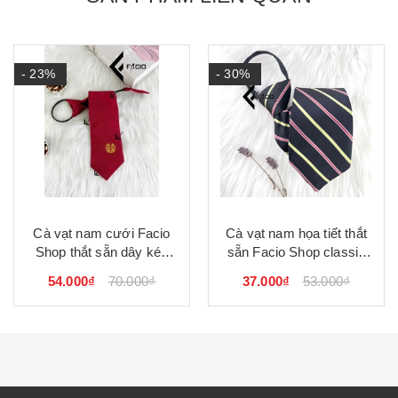
- 23%
- 30%
Cà vạt nam cưới Facio
Cà vạt nam họa tiết thắt
Shop thắt sẵn dây kéo
sẵn Facio Shop classic
C0027
lớn C0026
54.000₫
70.000₫
37.000₫
53.000₫